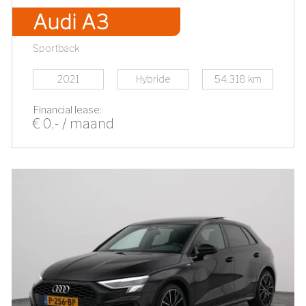
Audi A3
Sportback
2021
Hybride
54.318 km
Financial lease:
€ 0,- / maand