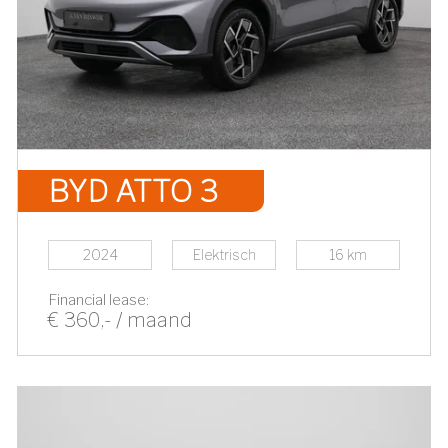
BYD ATTO 3
2024
Elektrisch
16 km
Financial lease:
€ 360,- / maand