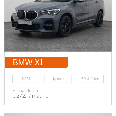
BMW X1
2021
Hybride
58.419 km
Financial lease:
€ 272,- / maand