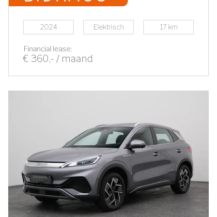
2024
Elektrisch
17 km
Financial lease:
€ 360,- / maand