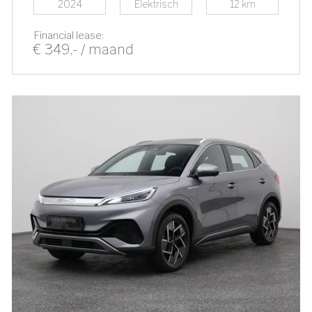
2024
Elektrisch
12 km
Financial lease:
€ 349,- / maand