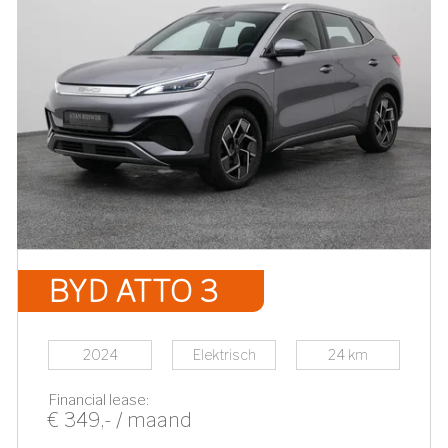
BYD ATTO 3
2024
Elektrisch
24 km
Financial lease:
€ 349,- / maand