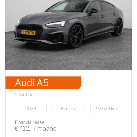
Audi A5
Sportback
2023
Benzine
92.629 km
Financial lease:
€ 412,- / maand