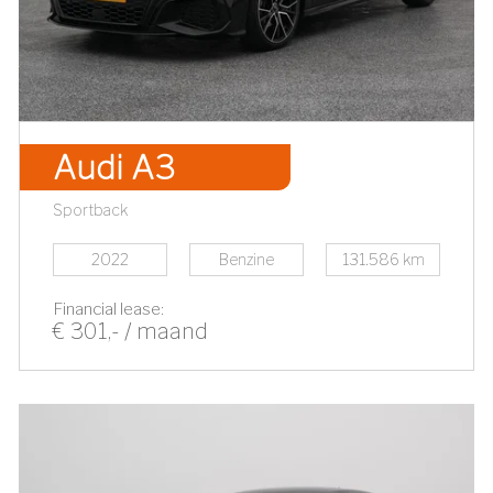
Audi A3
Sportback
2022
Benzine
131.586 km
Financial lease:
€ 301,- / maand