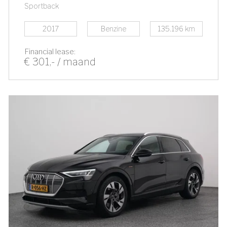
Sportback
2017
Benzine
135.196 km
Financial lease:
€ 301,- / maand