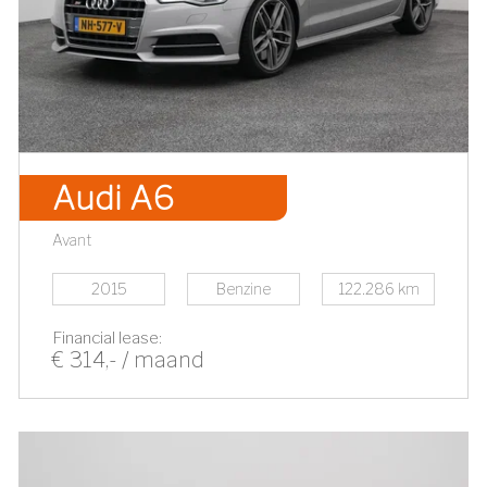
Audi A6
Avant
2015
Benzine
122.286 km
Financial lease:
€ 314,- / maand