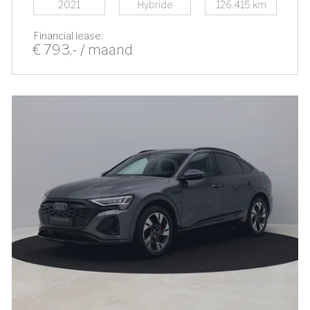
2021
Hybride
126.415 km
Financial lease:
€ 793,- / maand