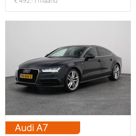
€ 492,- / maand
Audi A7