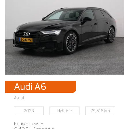
Audi A6
Avant
2023
Hybride
79.516 km
Financial lease: