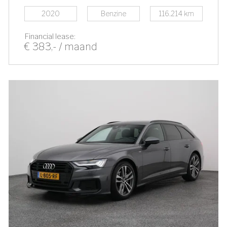
2020
Benzine
116.214 km
Financial lease:
€ 383,- / maand