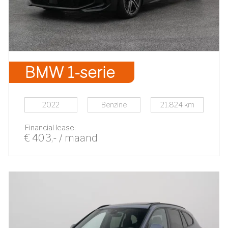
BMW 1-serie
2022
Benzine
21.824 km
Financial lease:
€ 403,- / maand