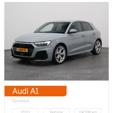
Audi A1
Sportback
2020
Benzine
114.596 km