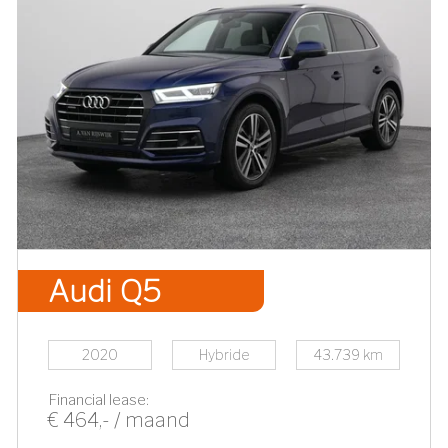
Audi Q5
2020
Hybride
43.739 km
Financial lease:
€ 464,- / maand