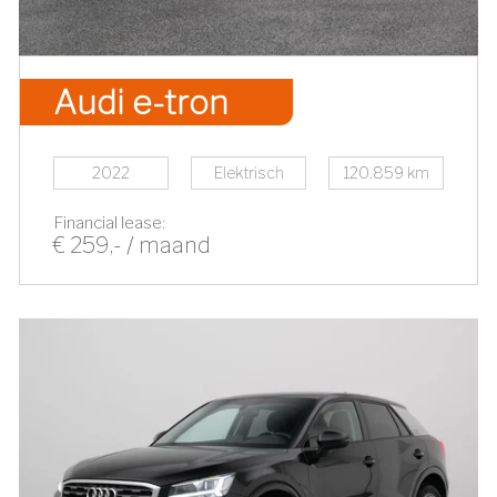
Audi e-tron
2022
Elektrisch
120.859 km
Financial lease:
€ 259,- / maand