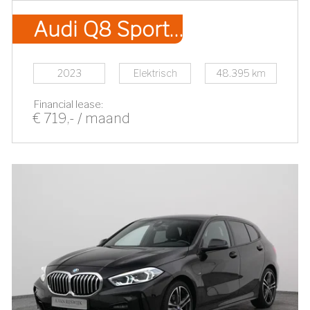
Audi Q8 Sportback e-tron
2023
Elektrisch
48.395 km
Financial lease:
€ 719,- / maand