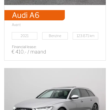
Audi A6
Avant
2021
Benzine
123.871 km
Financial lease:
€ 410,- / maand