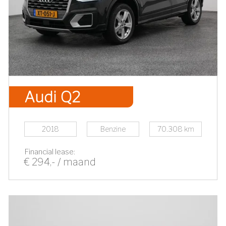
Audi Q2
2018
Benzine
70.308 km
Financial lease:
€ 294,- / maand