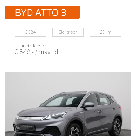
BYD ATTO 3
2024
Elektrisch
21 km
Financial lease:
€ 349,- / maand